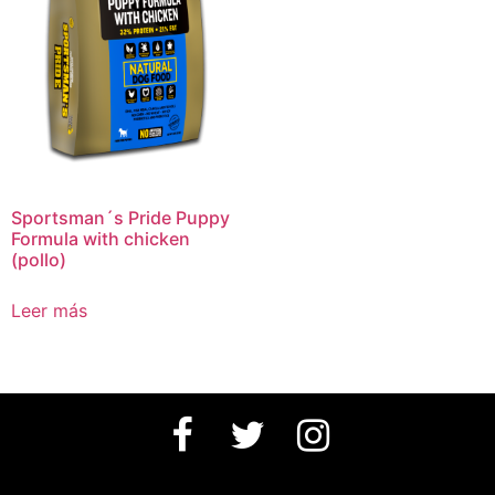
Sportsman´s Pride Puppy
Formula with chicken
(pollo)
Leer más